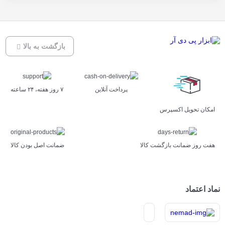
بازگشت به بالا
پرداخت آنلاین
۷ روز ﻫﻔﺘﻪ، ۲۴ ﺳﺎﻋﺘﻪ
اﻣﮑﺎن ﺗﺤﻮﯾﻞ اﮐﺴﭙﺮس
هفت روز ضمانت بازگشت کالا
ﺿﻤﺎﻧﺖ اﺻﻞ ﺑﻮدن ﮐﺎﻟﺎ
نماد اعتماد